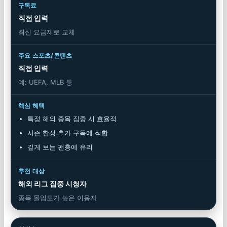
직접 입력
최신 요금제로 교체
직접 입력
예: UEFA, MLB 등
특정 해외 종목 집중 시 효율적
시즌 한정 추가 구독에 적합
깊게 보는 팬층에 유리
해외 리그 집중 시청자
종목 몰입도가 높은 이용자