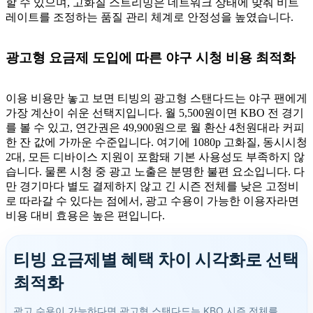
할 수 있으며, 고화질 스트리밍은 네트워크 상태에 맞춰 비트
레이트를 조정하는 품질 관리 체계로 안정성을 높였습니다.
광고형 요금제 도입에 따른 야구 시청 비용 최적화
이용 비용만 놓고 보면 티빙의 광고형 스탠다드는 야구 팬에게
가장 계산이 쉬운 선택지입니다. 월 5,500원이면 KBO 전 경기
를 볼 수 있고, 연간권은 49,900원으로 월 환산 4천원대라 커피
한 잔 값에 가까운 수준입니다. 여기에 1080p 고화질, 동시시청
2대, 모든 디바이스 지원이 포함돼 기본 사용성도 부족하지 않
습니다. 물론 시청 중 광고 노출은 분명한 불편 요소입니다. 다
만 경기마다 별도 결제하지 않고 긴 시즌 전체를 낮은 고정비
로 따라갈 수 있다는 점에서, 광고 수용이 가능한 이용자라면
비용 대비 효용은 높은 편입니다.
티빙 요금제별 혜택 차이 시각화로 선택
최적화
광고 수용이 가능하다면 광고형 스탠다드는 KBO 시즌 전체를