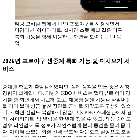
티빙 모바일 앱에서 KBO 프로야구를 시청하면서
타임머신, 하이라이트, 실시간 스탯 패널 같은 야구
특화 기능을 함께 이용하는 화면을 보여주는 UI 목
업
2026년 프로야구 생중계 특화 기능 및 다시보기 서
비스
중계권 확보가 출발점이었다면, 실제 정착을 만든 것은 시청
경험의 설계입니다. 티빙의 KBO 서비스는 멀티뷰로 여러 경
기를 한 화면에서 비교해 보고, 채팅형 응원 기능과 타임머신
을 이어 붙여 방금 놓친 장면을 곧바로 되짚도록 구성돼 있습
니다. 화면 진입도 복잡하지 않습니다. KBO 스페셜관에서 경
기, 하이라이트, 팀 알림을 한 번에 찾을 수 있고, 재생 중에도
점수·라인업·기록 정보가 자연스럽게 붙어 동선을 줄여 줍니
다. 데이터 소모는 화질 선택 구조와 다운로드 설정으로 조절