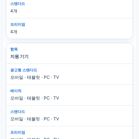
4개
4개
지원 기기
모바일 · 태블릿 · PC · TV
모바일 · 태블릿 · PC · TV
모바일 · 태블릿 · PC · TV