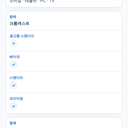
모바일 · 태블릿 · PC · TV
크롬캐스트
✕
✓
✓
✓