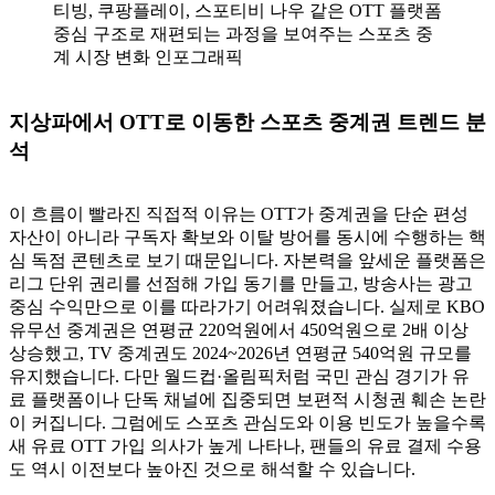
티빙, 쿠팡플레이, 스포티비 나우 같은 OTT 플랫폼
중심 구조로 재편되는 과정을 보여주는 스포츠 중
계 시장 변화 인포그래픽
지상파에서 OTT로 이동한 스포츠 중계권 트렌드 분
석
이 흐름이 빨라진 직접적 이유는 OTT가 중계권을 단순 편성
자산이 아니라 구독자 확보와 이탈 방어를 동시에 수행하는 핵
심 독점 콘텐츠로 보기 때문입니다. 자본력을 앞세운 플랫폼은
리그 단위 권리를 선점해 가입 동기를 만들고, 방송사는 광고
중심 수익만으로 이를 따라가기 어려워졌습니다. 실제로 KBO
유무선 중계권은 연평균 220억원에서 450억원으로 2배 이상
상승했고, TV 중계권도 2024~2026년 연평균 540억원 규모를
유지했습니다. 다만 월드컵·올림픽처럼 국민 관심 경기가 유
료 플랫폼이나 단독 채널에 집중되면 보편적 시청권 훼손 논란
이 커집니다. 그럼에도 스포츠 관심도와 이용 빈도가 높을수록
새 유료 OTT 가입 의사가 높게 나타나, 팬들의 유료 결제 수용
도 역시 이전보다 높아진 것으로 해석할 수 있습니다.