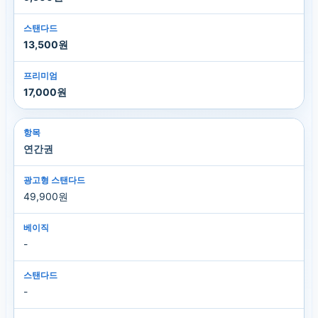
13,500원
17,000원
연간권
49,900원
-
-