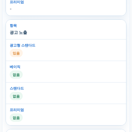
-
광고 노출
있음
없음
없음
없음