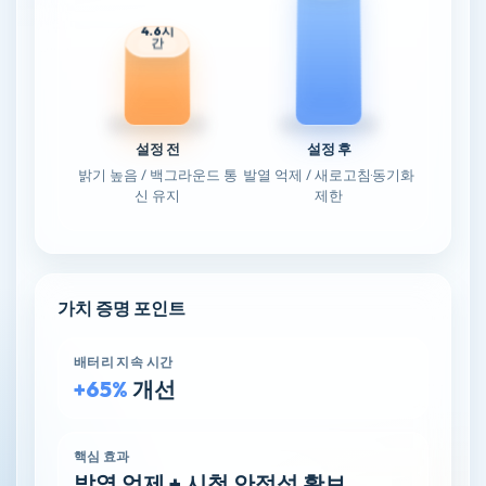
4.6시
간
설정 전
설정 후
밝기 높음 / 백그라운드 통
발열 억제 / 새로고침·동기화
신 유지
제한
가치 증명 포인트
배터리 지속 시간
+65%
개선
핵심 효과
발열 억제 + 시청 안정성 확보